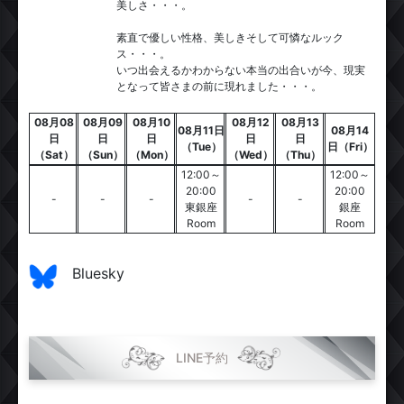
美しさ・・・。
素直で優しい性格、美しきそして可憐なルック
ス・・・。
いつ出会えるかわからない本当の出合いが今、現実
となって皆さまの前に現れました・・・。
08月08
08月09
08月10
08月12
08月13
08月11日
08月14
日
日
日
日
日
（Tue）
日（Fri）
（Sat）
（Sun）
（Mon）
（Wed）
（Thu）
12:00～
12:00～
20:00
20:00
-
-
-
-
-
東銀座
銀座
Room
Room
Bluesky
LINE予約