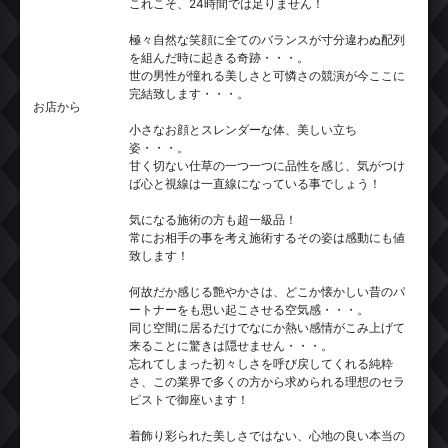
これこそ、24時間では足りません！
極々自然な笑顔に全てのバランスが寸分違わぬ配列
を組んだ時に起きる奇跡・・・。
世の男性が憧れる美しさと可憐さの競演が今ここに
完結致します・・・。
お店から
小さなお顔とスレンダーな体、美しい立ち
姿・・・。
甘く切ない仕草の一つ一つに品性を感じ、気がつけ
ば心と視線は一直線になっている事でしょう！
気になる施術の方も超一級品！
常にお相手の事を考え施術するその姿は感動にも値
致します！
何故だか感じる艶やかさは、どこか懐かしい昔のパ
ートナーをも思い起こさせる空気感・・・。
同じ空間に居るだけでなにか熱い感情がこみ上げて
来ることに驚きは隠せません・・・。
忘れてしまった初々しさを呼び戻してくれる純粋
さ、この業界で多くの方から求められる理想のセラ
ピストで御座います！
着飾り彩られた美しさではない、心地の良い本当の