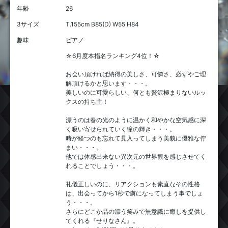
年齢
26
3サイズ
T.155cm B85(D) W55 H84
趣味
ピアノ
☆6月度本指名ランキング4位！☆
お会い頂ければ納得の美しさ、可憐さ、必ずやご理
解頂けるかと思います・・・。
美しいのに可愛らしい、何とも贅沢極まりないルッ
クスの持ち主！
漂うのは春の光のように温かく和やかな空気感に深
く吸い寄せられていく瞳の輝き・・・。
時が経つのも忘れて見入ってしまう美貌に優雅な佇
まい・・・。
他では体感出来ない異次元の世界観を感じさせてく
れることでしょう・・・。
礼儀正しいのに、リアクションも素直なその性格
は、出会ってから1秒で虜になってしまう事でしょ
う・・・。
さらにどこか品の漂う笑みで無意識に癒しを提供し
てくれる『せりなさん』。