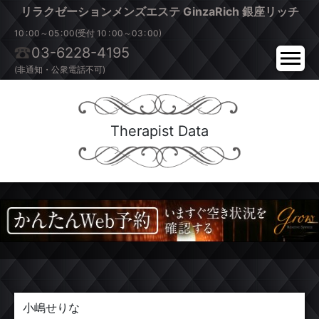
リラクゼーションメンズエステ
GinzaRich
銀座リッチ
:
:
:
:
10
00～05
00(受付 10
00～03
00)
03-6228-4195
(非通知・公衆電話不可)
Therapist Data
小嶋せりな