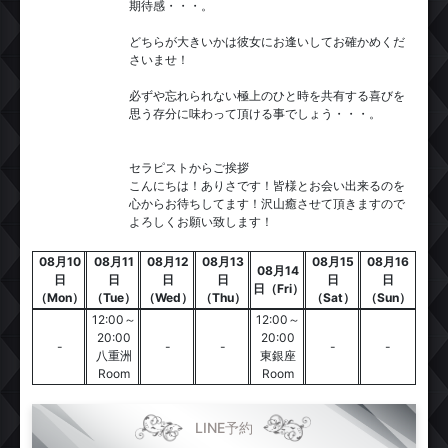
期待感・・・。
どちらが大きいかは彼女にお逢いしてお確かめくだ
さいませ！
必ずや忘れられない極上のひと時を共有する喜びを
思う存分に味わって頂ける事でしょう・・・。
セラピストからご挨拶
こんにちは！ありさです！皆様とお会い出来るのを
心からお待ちしてます！沢山癒させて頂きますので
よろしくお願い致します！
08月10
08月11
08月12
08月13
08月15
08月16
08月14
日
日
日
日
日
日
日（Fri）
（Mon）
（Tue）
（Wed）
（Thu）
（Sat）
（Sun）
12:00～
12:00～
20:00
20:00
-
-
-
-
-
八重洲
東銀座
Room
Room
LINE予約