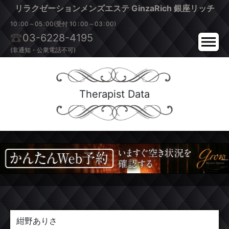
リラクゼーションメンズエステ
GinzaRich
銀座リッチ
:
:
:
:
10
00～05
00(受付 10
00～03
00)
03-6228-4195
(非通知・公衆電話不可)
Therapist Data
紺野ありさ