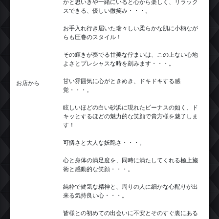
かと思いきや一緒にいると心から楽しく、リラック
スできる、優しい微笑み・・・。
お手入れ行き届いた瑞々しい柔らかな肌に小柄なが
らも圧巻のスタイル！
その輝きが奏でる甘美な佇まいは、この上ない心地
よさとプレシャスな時を刻みます・・・。
甘い雰囲気に心がときめき、ドキドキする感
お店から
覚・・・。
眩しいほどの白い砂浜に現れたビーナスの如く、ド
キッとするほどの魅力的な笑顔で貴方様を魅了しま
す！
可憐さと大人な妖艶さ・・・。
心と身体の満足度を、同時に満たしてくれる極上施
術と感動的な笑顔・・・。
純粋で健気な精神と、周りの人に細かな心配りが出
来る気持良い心・・・。
皆様との初めての出会いに不安とそのすぐ裏にある