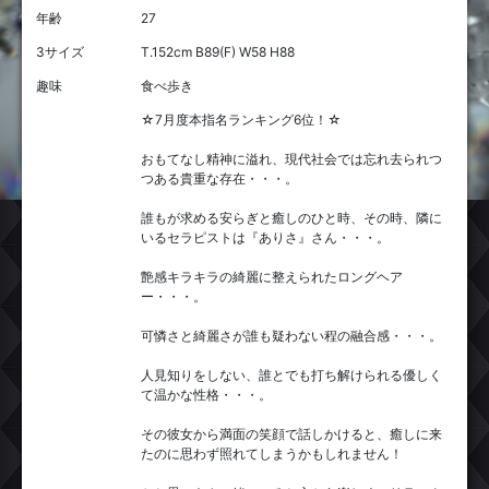
年齢
27
3サイズ
T.152cm B89(F) W58 H88
趣味
食べ歩き
☆7月度本指名ランキング6位！☆
おもてなし精神に溢れ、現代社会では忘れ去られつ
つある貴重な存在・・・。
誰もが求める安らぎと癒しのひと時、その時、隣に
いるセラピストは『ありさ』さん・・・。
艶感キラキラの綺麗に整えられたロングヘア
ー・・・。
可憐さと綺麗さが誰も疑わない程の融合感・・・。
人見知りをしない、誰とでも打ち解けられる優しく
て温かな性格・・・。
その彼女から満面の笑顔で話しかけると、癒しに来
たのに思わず照れてしまうかもしれません！