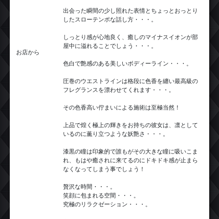
出会った瞬間の少し照れた表情とちょっとおっとり
したスローテンポな話し方・・・。
しっとり感が心地良く、癒しのマイナスイオンが部
屋中に溢れることでしょう・・・。
お店から
色白で艶感のある美しいボディーライン・・・。
圧巻のウエストラインは格段に色香を纏い最高級の
フレグランスを漂わせてくれます・・・。
その色香高い佇まいによる施術は至極当然！
上品で煌く極上の輝きをお持ちの彼女は、凛として
いるのに薫り立つような妖艶さ・・・。
漆黒の瞳は印象的で誰もがその大きな瞳に吸いこま
れ、もはや癒されに来てるのにドキドキ感が止まら
なくなってしまう事でしょう！
贅沢な時間・・・。
笑顔に包まれる空間・・・。
究極のリラクゼーション・・・。