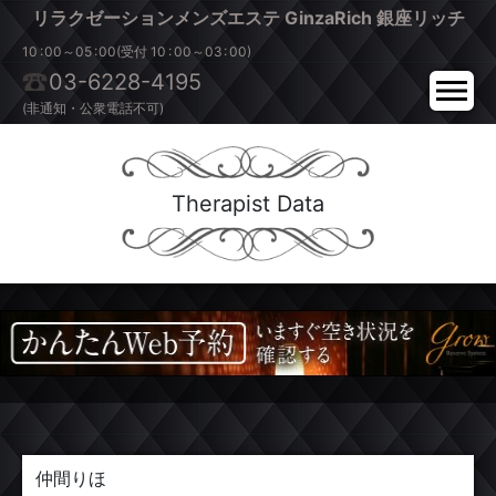
リラクゼーションメンズエステ
GinzaRich
銀座リッチ
:
:
:
:
10
00～05
00(受付 10
00～03
00)
03-6228-4195
(非通知・公衆電話不可)
Therapist Data
仲間りほ