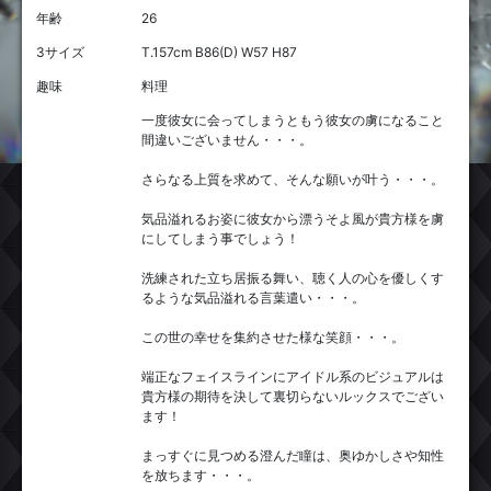
年齢
26
3サイズ
T.157cm B86(D) W57 H87
趣味
料理
一度彼女に会ってしまうともう彼女の虜になること
間違いございません・・・。
さらなる上質を求めて、そんな願いが叶う・・・。
気品溢れるお姿に彼女から漂うそよ風が貴方様を虜
にしてしまう事でしょう！
洗練された立ち居振る舞い、聴く人の心を優しくす
るような気品溢れる言葉遣い・・・。
この世の幸せを集約させた様な笑顔・・・。
端正なフェイスラインにアイドル系のビジュアルは
貴方様の期待を決して裏切らないルックスでござい
ます！
まっすぐに見つめる澄んだ瞳は、奥ゆかしさや知性
を放ちます・・・。