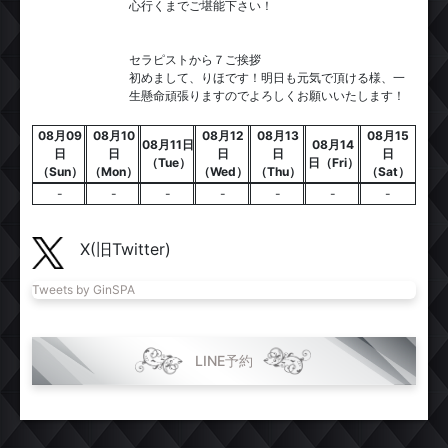
心行くまでご堪能下さい！
セラピストから７ご挨拶
初めまして、りほです！明日も元気で頂ける様、一
生懸命頑張りますのでよろしくお願いいたします！
08月09
08月10
08月12
08月13
08月15
08月11日
08月14
日
日
日
日
日
（Tue）
日（Fri）
（Sun）
（Mon）
（Wed）
（Thu）
（Sat）
-
-
-
-
-
-
-
X(旧Twitter)
Tweets by GinSPA
LINE予約